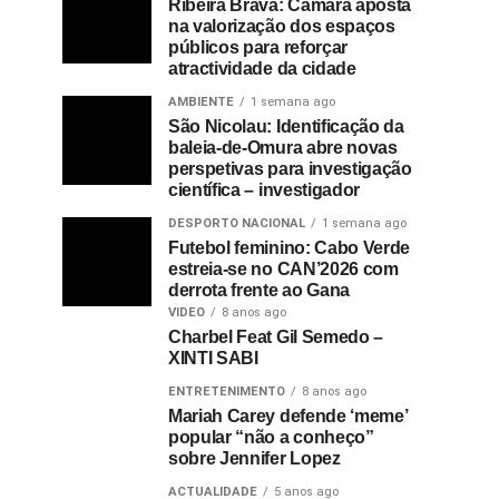
Ribeira Brava: Câmara aposta
na valorização dos espaços
públicos para reforçar
atractividade da cidade
AMBIENTE
1 semana ago
São Nicolau: Identificação da
baleia-de-Omura abre novas
perspetivas para investigação
científica – investigador
DESPORTO NACIONAL
1 semana ago
Futebol feminino: Cabo Verde
estreia-se no CAN’2026 com
derrota frente ao Gana
VIDEO
8 anos ago
Charbel Feat Gil Semedo –
XINTI SABI
ENTRETENIMENTO
8 anos ago
Mariah Carey defende ‘meme’
popular “não a conheço”
sobre Jennifer Lopez
ACTUALIDADE
5 anos ago