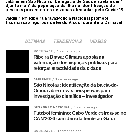
valdmir
em
São Nicolau: Delegacia de Saúde apela a um ”
djunta mon” da população da ilha na identificação de
pessoas provenientes de zonas afectadas pelo Covid-19
valdmir
em
Ribeira Brava:Policia Nacional promete
fiscalização rigorosa da lei do Álcool durante o Carnaval
ULTIMAS
TENDENCIAS
VIDEOS
SOCIEDADE
1 semana ago
Ribeira Brava: Câmara aposta na
valorização dos espaços públicos para
reforçar atractividade da cidade
AMBIENTE
1 semana ago
São Nicolau: Identificação da baleia-de-
Omura abre novas perspetivas para
investigação científica – investigador
DESPORTO NACIONAL
1 semana ago
Futebol feminino: Cabo Verde estreia-se no
CAN’2026 com derrota frente ao Gana
SOCIEDADE
4 semanas ago