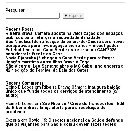
Pesquisar
Pesquisar
Recent Posts
Ribeira Brava: Câmara aposta na valorização dos espaços
públicos para reforçar atractividade da cidade
São Nicolau: Identificação da baleia-de-Omura abre novas
perspetivas para investigação científica – investigador
Futebol feminino: Cabo Verde estreia-se no CAN’2026
com derrota frente ao Gana
Navio Djabraba já chegou a Cabo Verde para reforçar
ligação marítima entre ilhas Brava e Fogo
São Vicente: Leo Santana abre e MC Cabelinho encerra a
42.ª edição do Festival da Baía das Gatas
Recent Comments
Elcino D Lopes
em
Ribeira Brava: Câmara inaugura balcão
único que funde todos os serviços de atendimento (c/
áudio)
Elcino D Lopes
em
São Nicolau / Crise de transportes : Edil
da Ribeira Brava lança alerta para a resolução do
problema
Оксана
em
Covid-19: Director nacional da Saúde defende
que os viajantes para São Nicolau devem fazer testes