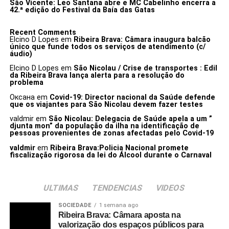
São Vicente: Leo Santana abre e MC Cabelinho encerra a
42.ª edição do Festival da Baía das Gatas
Recent Comments
Elcino D Lopes
em
Ribeira Brava: Câmara inaugura balcão
único que funde todos os serviços de atendimento (c/
áudio)
Elcino D Lopes
em
São Nicolau / Crise de transportes : Edil
da Ribeira Brava lança alerta para a resolução do
problema
Оксана
em
Covid-19: Director nacional da Saúde defende
que os viajantes para São Nicolau devem fazer testes
valdmir
em
São Nicolau: Delegacia de Saúde apela a um ”
djunta mon” da população da ilha na identificação de
pessoas provenientes de zonas afectadas pelo Covid-19
valdmir
em
Ribeira Brava:Policia Nacional promete
fiscalização rigorosa da lei do Álcool durante o Carnaval
ULTIMAS
TENDENCIAS
VIDEOS
SOCIEDADE
1 semana ago
Ribeira Brava: Câmara aposta na
valorização dos espaços públicos para