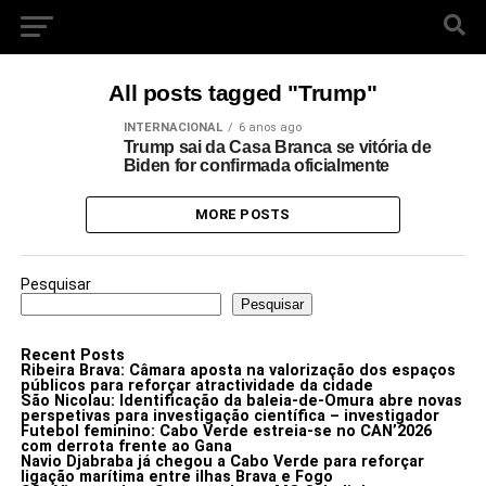
All posts tagged "Trump"
INTERNACIONAL
6 anos ago
Trump sai da Casa Branca se vitória de
Biden for confirmada oficialmente
MORE POSTS
Pesquisar
Pesquisar
Recent Posts
Ribeira Brava: Câmara aposta na valorização dos espaços
públicos para reforçar atractividade da cidade
São Nicolau: Identificação da baleia-de-Omura abre novas
perspetivas para investigação científica – investigador
Futebol feminino: Cabo Verde estreia-se no CAN’2026
com derrota frente ao Gana
Navio Djabraba já chegou a Cabo Verde para reforçar
ligação marítima entre ilhas Brava e Fogo