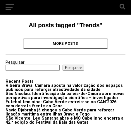
All posts tagged "Trends"
MORE POSTS
Pesquisar
Pesquisar
Recent Posts
Ribeira Brava: Câmara aposta na valorização dos espaços
públicos para reforçar atractividade da cidade
São Nicolau: Identificação da baleia-de-Omura abre novas
perspetivas para investigação científica – investigador
Futebol feminino: Cabo Verde estreia-se no CAN’2026
com derrota frente ao Gana
Navio Djabraba já chegou a Cabo Verde para reforçar
ligação marítima entre ilhas Brava e Fogo
São Vicente: Leo Santana abre e MC Cabelinho encerra a
42.ª edição do Festival da Baía das Gatas