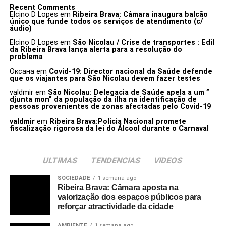
Recent Comments
Elcino D Lopes
em
Ribeira Brava: Câmara inaugura balcão
único que funde todos os serviços de atendimento (c/
áudio)
Elcino D Lopes
em
São Nicolau / Crise de transportes : Edil
da Ribeira Brava lança alerta para a resolução do
problema
Оксана
em
Covid-19: Director nacional da Saúde defende
que os viajantes para São Nicolau devem fazer testes
valdmir
em
São Nicolau: Delegacia de Saúde apela a um ”
djunta mon” da população da ilha na identificação de
pessoas provenientes de zonas afectadas pelo Covid-19
valdmir
em
Ribeira Brava:Policia Nacional promete
fiscalização rigorosa da lei do Álcool durante o Carnaval
ULTIMAS
TENDENCIAS
VIDEOS
SOCIEDADE
1 semana ago
Ribeira Brava: Câmara aposta na
valorização dos espaços públicos para
reforçar atractividade da cidade
AMBIENTE
1 semana ago