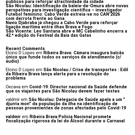
públicos para reforçar atractividade da cidade
São Nicolau: Identificação da baleia-de-Omura abre novas
perspetivas para investigação científica – investigador
Futebol feminino: Cabo Verde estreia-se no CAN’2026
com derrota frente ao Gana
Navio Djabraba já chegou a Cabo Verde para reforçar
ligação marítima entre ilhas Brava e Fogo
São Vicente: Leo Santana abre e MC Cabelinho encerra a
42.ª edição do Festival da Baía das Gatas
Recent Comments
Elcino D Lopes
em
Ribeira Brava: Câmara inaugura balcão
único que funde todos os serviços de atendimento (c/
áudio)
Elcino D Lopes
em
São Nicolau / Crise de transportes : Edil
da Ribeira Brava lança alerta para a resolução do
problema
Оксана
em
Covid-19: Director nacional da Saúde defende
que os viajantes para São Nicolau devem fazer testes
valdmir
em
São Nicolau: Delegacia de Saúde apela a um ”
djunta mon” da população da ilha na identificação de
pessoas provenientes de zonas afectadas pelo Covid-19
valdmir
em
Ribeira Brava:Policia Nacional promete
fiscalização rigorosa da lei do Álcool durante o Carnaval