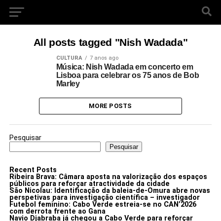
All posts tagged "Nish Wadada"
CULTURA
7 anos ago
Música: Nish Wadada em concerto em
Lisboa para celebrar os 75 anos de Bob
Marley
MORE POSTS
Pesquisar
Pesquisar
Recent Posts
Ribeira Brava: Câmara aposta na valorização dos espaços
públicos para reforçar atractividade da cidade
São Nicolau: Identificação da baleia-de-Omura abre novas
perspetivas para investigação científica – investigador
Futebol feminino: Cabo Verde estreia-se no CAN’2026
com derrota frente ao Gana
Navio Djabraba já chegou a Cabo Verde para reforçar