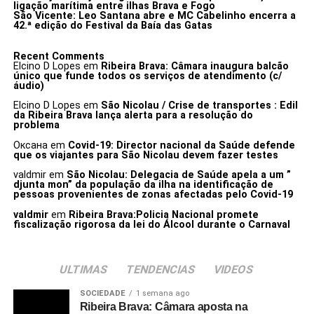
ligação marítima entre ilhas Brava e Fogo
São Vicente: Leo Santana abre e MC Cabelinho encerra a
42.ª edição do Festival da Baía das Gatas
Recent Comments
Elcino D Lopes
em
Ribeira Brava: Câmara inaugura balcão
único que funde todos os serviços de atendimento (c/
áudio)
Elcino D Lopes
em
São Nicolau / Crise de transportes : Edil
da Ribeira Brava lança alerta para a resolução do
problema
Оксана
em
Covid-19: Director nacional da Saúde defende
que os viajantes para São Nicolau devem fazer testes
valdmir
em
São Nicolau: Delegacia de Saúde apela a um ”
djunta mon” da população da ilha na identificação de
pessoas provenientes de zonas afectadas pelo Covid-19
valdmir
em
Ribeira Brava:Policia Nacional promete
fiscalização rigorosa da lei do Álcool durante o Carnaval
ULTIMAS
TENDENCIAS
VIDEOS
SOCIEDADE
1 semana ago
Ribeira Brava: Câmara aposta na