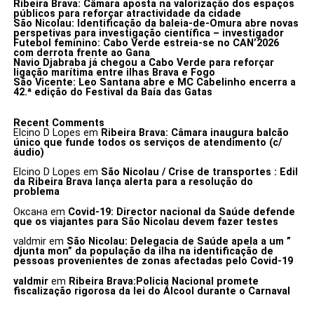
Ribeira Brava: Câmara aposta na valorização dos espaços
públicos para reforçar atractividade da cidade
São Nicolau: Identificação da baleia-de-Omura abre novas
perspetivas para investigação científica – investigador
Futebol feminino: Cabo Verde estreia-se no CAN’2026
com derrota frente ao Gana
Navio Djabraba já chegou a Cabo Verde para reforçar
ligação marítima entre ilhas Brava e Fogo
São Vicente: Leo Santana abre e MC Cabelinho encerra a
42.ª edição do Festival da Baía das Gatas
Recent Comments
Elcino D Lopes
em
Ribeira Brava: Câmara inaugura balcão
único que funde todos os serviços de atendimento (c/
áudio)
Elcino D Lopes
em
São Nicolau / Crise de transportes : Edil
da Ribeira Brava lança alerta para a resolução do
problema
Оксана
em
Covid-19: Director nacional da Saúde defende
que os viajantes para São Nicolau devem fazer testes
valdmir
em
São Nicolau: Delegacia de Saúde apela a um ”
djunta mon” da população da ilha na identificação de
pessoas provenientes de zonas afectadas pelo Covid-19
valdmir
em
Ribeira Brava:Policia Nacional promete
fiscalização rigorosa da lei do Álcool durante o Carnaval