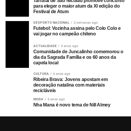
Tarrafal de São Nicolau promove concurso
para eleger o maior atum da XI edição do
Festival de Atum
DESPORTO NACIONAL
2 semanas ago
Futebol: Vozinha assina pelo Colo Colo e
vai jogar no campeão chileno
ACTUALIDADE
6 anos ago
Comunidade de Juncalinho comemorou o
dia da Sagrada Família e os 60 anos da
capela local
CULTURA
6 anos ago
Ribeira Brava: Jovens apostam em
decoração natalina com materiais
recicláveis
MODA
6 anos ago
Nha Mana é novo tema de Nill Almey