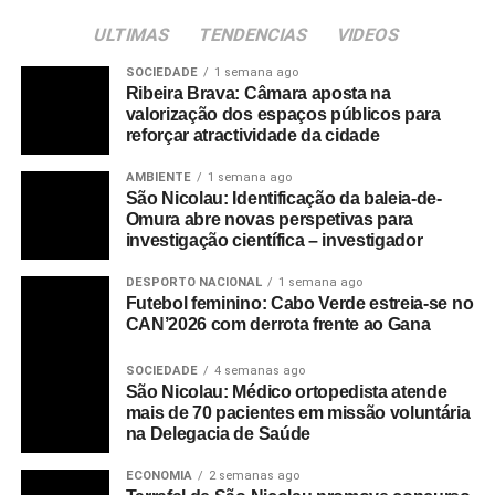
ULTIMAS
TENDENCIAS
VIDEOS
SOCIEDADE
1 semana ago
Ribeira Brava: Câmara aposta na
valorização dos espaços públicos para
reforçar atractividade da cidade
AMBIENTE
1 semana ago
São Nicolau: Identificação da baleia-de-
Omura abre novas perspetivas para
investigação científica – investigador
DESPORTO NACIONAL
1 semana ago
Futebol feminino: Cabo Verde estreia-se no
CAN’2026 com derrota frente ao Gana
SOCIEDADE
4 semanas ago
São Nicolau: Médico ortopedista atende
mais de 70 pacientes em missão voluntária
na Delegacia de Saúde
ECONOMIA
2 semanas ago