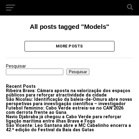
All posts tagged "Models"
MORE POSTS
Pesquisar
Pesquisar
Recent Posts
Ribeira Brava: Câmara aposta na valorização dos espaços
públicos para reforçar atractividade da cidade
São Nicolau: Identificação da baleia-de-Omura abre novas
perspetivas para investigação científica – investigador
Futebol feminino: Cabo Verde estreia-se no CAN’2026
com derrota frente ao Gana
Navio Djabraba já chegou a Cabo Verde para reforçar
ligação marítima entre ilhas Brava e Fogo
São Vicente: Leo Santana abre e MC Cabelinho encerra a
42.ª edição do Festival da Baía das Gatas