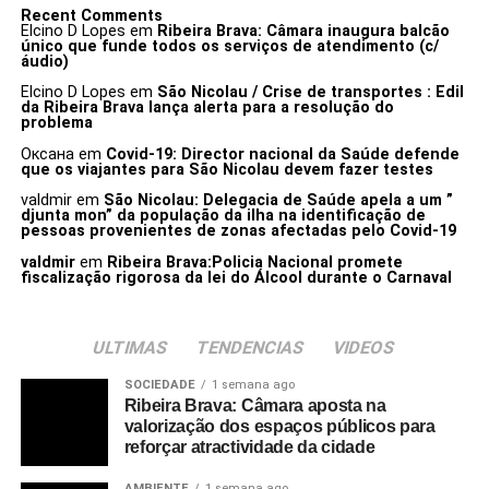
Recent Comments
Elcino D Lopes
em
Ribeira Brava: Câmara inaugura balcão
único que funde todos os serviços de atendimento (c/
áudio)
Elcino D Lopes
em
São Nicolau / Crise de transportes : Edil
da Ribeira Brava lança alerta para a resolução do
problema
Оксана
em
Covid-19: Director nacional da Saúde defende
que os viajantes para São Nicolau devem fazer testes
valdmir
em
São Nicolau: Delegacia de Saúde apela a um ”
djunta mon” da população da ilha na identificação de
pessoas provenientes de zonas afectadas pelo Covid-19
valdmir
em
Ribeira Brava:Policia Nacional promete
fiscalização rigorosa da lei do Álcool durante o Carnaval
ULTIMAS
TENDENCIAS
VIDEOS
SOCIEDADE
1 semana ago
Ribeira Brava: Câmara aposta na
valorização dos espaços públicos para
reforçar atractividade da cidade
AMBIENTE
1 semana ago