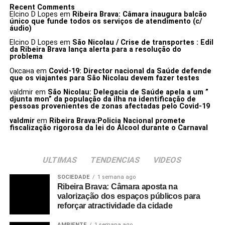
Recent Comments
Elcino D Lopes
em
Ribeira Brava: Câmara inaugura balcão
único que funde todos os serviços de atendimento (c/
áudio)
Elcino D Lopes
em
São Nicolau / Crise de transportes : Edil
da Ribeira Brava lança alerta para a resolução do
problema
Оксана
em
Covid-19: Director nacional da Saúde defende
que os viajantes para São Nicolau devem fazer testes
valdmir
em
São Nicolau: Delegacia de Saúde apela a um ”
djunta mon” da população da ilha na identificação de
pessoas provenientes de zonas afectadas pelo Covid-19
valdmir
em
Ribeira Brava:Policia Nacional promete
fiscalização rigorosa da lei do Álcool durante o Carnaval
ULTIMAS
TENDENCIAS
VIDEOS
SOCIEDADE
1 semana ago
Ribeira Brava: Câmara aposta na
valorização dos espaços públicos para
reforçar atractividade da cidade
AMBIENTE
1 semana ago