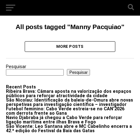
All posts tagged "Manny Pacquiao"
MORE POSTS
Pesquisar
Pesquisar
Recent Posts
Ribeira Brava: Câmara aposta na valorização dos espaços
públicos para reforçar atractividade da cidade
São Nicolau: Identificação da baleia-de-Omura abre novas
perspetivas para investigação científica – investigador
Futebol feminino: Cabo Verde estreia-se no CAN’2026
com derrota frente ao Gana
Navio Djabraba já chegou a Cabo Verde para reforçar
ligação marítima entre ilhas Brava e Fogo
São Vicente: Leo Santana abre e MC Cabelinho encerra a
42.ª edição do Festival da Baía das Gatas