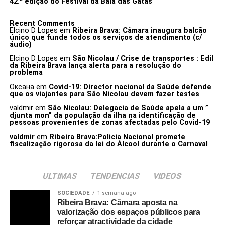
42.ª edição do Festival da Baía das Gatas
Recent Comments
Elcino D Lopes
em
Ribeira Brava: Câmara inaugura balcão
único que funde todos os serviços de atendimento (c/
áudio)
Elcino D Lopes
em
São Nicolau / Crise de transportes : Edil
da Ribeira Brava lança alerta para a resolução do
problema
Оксана
em
Covid-19: Director nacional da Saúde defende
que os viajantes para São Nicolau devem fazer testes
valdmir
em
São Nicolau: Delegacia de Saúde apela a um ”
djunta mon” da população da ilha na identificação de
pessoas provenientes de zonas afectadas pelo Covid-19
valdmir
em
Ribeira Brava:Policia Nacional promete
fiscalização rigorosa da lei do Álcool durante o Carnaval
ULTIMAS
TENDENCIAS
VIDEOS
SOCIEDADE
1 semana ago
Ribeira Brava: Câmara aposta na
valorização dos espaços públicos para
reforçar atractividade da cidade