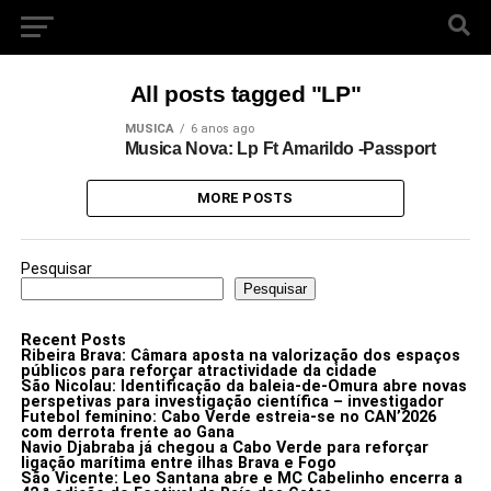
All posts tagged "LP"
MUSICA
6 anos ago
Musica Nova: Lp Ft Amarildo -Passport
MORE POSTS
Pesquisar
Pesquisar
Recent Posts
Ribeira Brava: Câmara aposta na valorização dos espaços
públicos para reforçar atractividade da cidade
São Nicolau: Identificação da baleia-de-Omura abre novas
perspetivas para investigação científica – investigador
Futebol feminino: Cabo Verde estreia-se no CAN’2026
com derrota frente ao Gana
Navio Djabraba já chegou a Cabo Verde para reforçar
ligação marítima entre ilhas Brava e Fogo
São Vicente: Leo Santana abre e MC Cabelinho encerra a