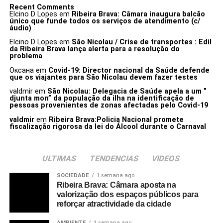
Recent Comments
Elcino D Lopes
em
Ribeira Brava: Câmara inaugura balcão
único que funde todos os serviços de atendimento (c/
áudio)
Elcino D Lopes
em
São Nicolau / Crise de transportes : Edil
da Ribeira Brava lança alerta para a resolução do
problema
Оксана
em
Covid-19: Director nacional da Saúde defende
que os viajantes para São Nicolau devem fazer testes
valdmir
em
São Nicolau: Delegacia de Saúde apela a um ”
djunta mon” da população da ilha na identificação de
pessoas provenientes de zonas afectadas pelo Covid-19
valdmir
em
Ribeira Brava:Policia Nacional promete
fiscalização rigorosa da lei do Álcool durante o Carnaval
ULTIMAS
TENDENCIAS
VIDEOS
SOCIEDADE
1 semana ago
Ribeira Brava: Câmara aposta na
valorização dos espaços públicos para
reforçar atractividade da cidade
AMBIENTE
1 semana ago