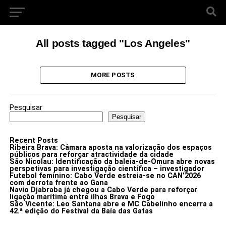
All posts tagged "Los Angeles"
MORE POSTS
Pesquisar
Pesquisar
Recent Posts
Ribeira Brava: Câmara aposta na valorização dos espaços
públicos para reforçar atractividade da cidade
São Nicolau: Identificação da baleia-de-Omura abre novas
perspetivas para investigação científica – investigador
Futebol feminino: Cabo Verde estreia-se no CAN’2026
com derrota frente ao Gana
Navio Djabraba já chegou a Cabo Verde para reforçar
ligação marítima entre ilhas Brava e Fogo
São Vicente: Leo Santana abre e MC Cabelinho encerra a
42.ª edição do Festival da Baía das Gatas