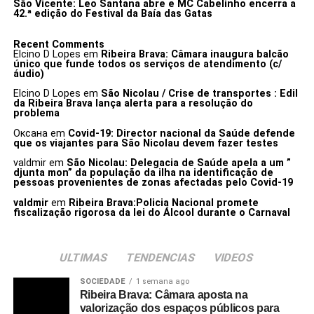
São Vicente: Leo Santana abre e MC Cabelinho encerra a
42.ª edição do Festival da Baía das Gatas
Recent Comments
Elcino D Lopes
em
Ribeira Brava: Câmara inaugura balcão
único que funde todos os serviços de atendimento (c/
áudio)
Elcino D Lopes
em
São Nicolau / Crise de transportes : Edil
da Ribeira Brava lança alerta para a resolução do
problema
Оксана
em
Covid-19: Director nacional da Saúde defende
que os viajantes para São Nicolau devem fazer testes
valdmir
em
São Nicolau: Delegacia de Saúde apela a um ”
djunta mon” da população da ilha na identificação de
pessoas provenientes de zonas afectadas pelo Covid-19
valdmir
em
Ribeira Brava:Policia Nacional promete
fiscalização rigorosa da lei do Álcool durante o Carnaval
ULTIMAS
TENDENCIAS
VIDEOS
SOCIEDADE
1 semana ago
Ribeira Brava: Câmara aposta na
valorização dos espaços públicos para