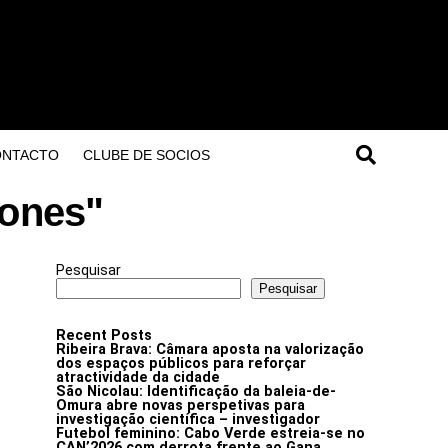
ONTACTO
CLUBE DE SOCIOS
rones"
Pesquisar
Pesquisar
Recent Posts
Ribeira Brava: Câmara aposta na valorização
dos espaços públicos para reforçar
atractividade da cidade
São Nicolau: Identificação da baleia-de-
Omura abre novas perspetivas para
investigação científica – investigador
Futebol feminino: Cabo Verde estreia-se no
CAN’2026 com derrota frente ao Gana