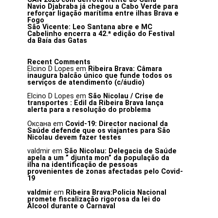
Navio Djabraba já chegou a Cabo Verde para
reforçar ligação marítima entre ilhas Brava e
Fogo
São Vicente: Leo Santana abre e MC
Cabelinho encerra a 42.ª edição do Festival
da Baía das Gatas
Recent Comments
Elcino D Lopes
em
Ribeira Brava: Câmara
inaugura balcão único que funde todos os
serviços de atendimento (c/áudio)
Elcino D Lopes
em
São Nicolau / Crise de
transportes : Edil da Ribeira Brava lança
alerta para a resolução do problema
Оксана
em
Covid-19: Director nacional da
Saúde defende que os viajantes para São
Nicolau devem fazer testes
valdmir
em
São Nicolau: Delegacia de Saúde
apela a um ” djunta mon” da população da
ilha na identificação de pessoas
provenientes de zonas afectadas pelo Covid-
19
valdmir
em
Ribeira Brava:Policia Nacional
promete fiscalização rigorosa da lei do
Álcool durante o Carnaval