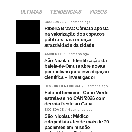
ULTIMAS
TENDENCIAS
VIDEOS
SOCIEDADE
1 semana ago
Ribeira Brava: Câmara aposta
na valorização dos espaços
públicos para reforçar
atractividade da cidade
AMBIENTE
1 semana ago
São Nicolau: Identificação da
baleia-de-Omura abre novas
perspetivas para investigação
científica – investigador
DESPORTO NACIONAL
1 semana ago
Futebol feminino: Cabo Verde
estreia-se no CAN’2026 com
derrota frente ao Gana
SOCIEDADE
4 semanas ago
São Nicolau: Médico
ortopedista atende mais de 70
pacientes em missão