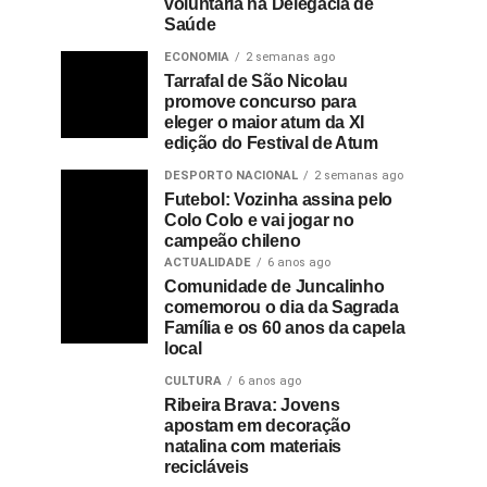
voluntária na Delegacia de
Saúde
ECONOMIA
2 semanas ago
Tarrafal de São Nicolau
promove concurso para
eleger o maior atum da XI
edição do Festival de Atum
DESPORTO NACIONAL
2 semanas ago
Futebol: Vozinha assina pelo
Colo Colo e vai jogar no
campeão chileno
ACTUALIDADE
6 anos ago
Comunidade de Juncalinho
comemorou o dia da Sagrada
Família e os 60 anos da capela
local
CULTURA
6 anos ago
Ribeira Brava: Jovens
apostam em decoração
natalina com materiais
recicláveis