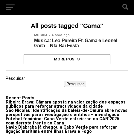
All posts tagged "Gama"
MUSICA
6 anos ago
Musica: Leo Pereira Ft. Gama e Leonel
Gaita – Nta Bai Festa
MORE POSTS
Pesquisar
Pesquisar
Recent Posts
Ribeira Brava: Câmara aposta na valorização dos espaços
públicos para reforçar atractividade da cidade
São Nicolau: Identificação da baleia-de-Omura abre novas
perspetivas para investigação científica – investigador
Futebol feminino: Cabo Verde estreia-se no CAN’2026
com derrota frente ao Gana
Navio Djabraba já chegou a Cabo Verde para reforçar
ligação marítima entre ilhas Brava e Fogo