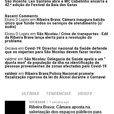
São Vicente: Leo Santana abre e MC Cabelinho encerra a
42.ª edição do Festival da Baía das Gatas
Recent Comments
Elcino D Lopes
em
Ribeira Brava: Câmara inaugura balcão
único que funde todos os serviços de atendimento (c/
áudio)
Elcino D Lopes
em
São Nicolau / Crise de transportes : Edil
da Ribeira Brava lança alerta para a resolução do
problema
Оксана
em
Covid-19: Director nacional da Saúde defende
que os viajantes para São Nicolau devem fazer testes
valdmir
em
São Nicolau: Delegacia de Saúde apela a um ”
djunta mon” da população da ilha na identificação de
pessoas provenientes de zonas afectadas pelo Covid-19
valdmir
em
Ribeira Brava:Policia Nacional promete
fiscalização rigorosa da lei do Álcool durante o Carnaval
ULTIMAS
TENDENCIAS
VIDEOS
SOCIEDADE
1 semana ago
Ribeira Brava: Câmara aposta na
valorização dos espaços públicos para