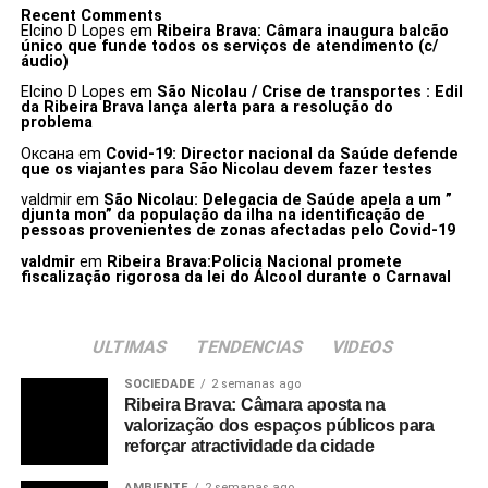
Recent Comments
Elcino D Lopes
em
Ribeira Brava: Câmara inaugura balcão
único que funde todos os serviços de atendimento (c/
áudio)
Elcino D Lopes
em
São Nicolau / Crise de transportes : Edil
da Ribeira Brava lança alerta para a resolução do
problema
Оксана
em
Covid-19: Director nacional da Saúde defende
que os viajantes para São Nicolau devem fazer testes
valdmir
em
São Nicolau: Delegacia de Saúde apela a um ”
djunta mon” da população da ilha na identificação de
pessoas provenientes de zonas afectadas pelo Covid-19
valdmir
em
Ribeira Brava:Policia Nacional promete
fiscalização rigorosa da lei do Álcool durante o Carnaval
ULTIMAS
TENDENCIAS
VIDEOS
SOCIEDADE
2 semanas ago
Ribeira Brava: Câmara aposta na
valorização dos espaços públicos para
reforçar atractividade da cidade
AMBIENTE
2 semanas ago