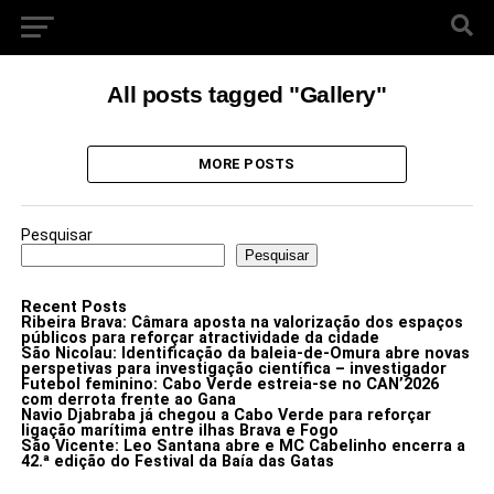
All posts tagged "Gallery"
MORE POSTS
Pesquisar
Pesquisar
Recent Posts
Ribeira Brava: Câmara aposta na valorização dos espaços
públicos para reforçar atractividade da cidade
São Nicolau: Identificação da baleia-de-Omura abre novas
perspetivas para investigação científica – investigador
Futebol feminino: Cabo Verde estreia-se no CAN’2026
com derrota frente ao Gana
Navio Djabraba já chegou a Cabo Verde para reforçar
ligação marítima entre ilhas Brava e Fogo
São Vicente: Leo Santana abre e MC Cabelinho encerra a
42.ª edição do Festival da Baía das Gatas