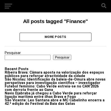
All posts tagged "Finance"
MORE POSTS
Pesquisar
Pesquisar
Recent Posts
Ribeira Brava: Câmara aposta na valorização dos espaços
públicos para reforçar atractividade da cidade
São Nicolau: Identificação da baleia-de-Omura abre novas
perspetivas para investigação científica – investigador
Futebol feminino: Cabo Verde estreia-se no CAN’2026
com derrota frente ao Gana
Navio Djabraba já chegou a Cabo Verde para reforçar
ligação marítima entre ilhas Brava e Fogo
São Vicente: Leo Santana abre e MC Cabelinho encerra a
42.ª edição do Festival da Baía das Gatas