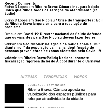
Recent Comments
Elcino D Lopes
em
Ribeira Brava: Câmara inaugura balcão
único que funde todos os serviços de atendimento (c/
áudio)
Elcino D Lopes
em
São Nicolau / Crise de transportes : Edil
da Ribeira Brava lança alerta para a resolução do
problema
Оксана
em
Covid-19: Director nacional da Saúde defende
que os viajantes para São Nicolau devem fazer testes
valdmir
em
São Nicolau: Delegacia de Saúde apela a um ”
djunta mon” da população da ilha na identificação de
pessoas provenientes de zonas afectadas pelo Covid-19
valdmir
em
Ribeira Brava:Policia Nacional promete
fiscalização rigorosa da lei do Álcool durante o Carnaval
ULTIMAS
TENDENCIAS
VIDEOS
SOCIEDADE
1 semana ago
Ribeira Brava: Câmara aposta na
valorização dos espaços públicos para
reforçar atractividade da cidade
AMBIENTE
1 semana ago