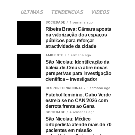
ULTIMAS
TENDENCIAS
VIDEOS
SOCIEDADE
1 semana ago
Ribeira Brava: Câmara aposta
na valorização dos espaços
públicos para reforçar
atractividade da cidade
AMBIENTE
1 semana ago
São Nicolau: Identificação da
baleia-de-Omura abre novas
perspetivas para investigação
científica – investigador
DESPORTO NACIONAL
1 semana ago
Futebol feminino: Cabo Verde
estreia-se no CAN’2026 com
derrota frente ao Gana
SOCIEDADE
4 semanas ago
São Nicolau: Médico
ortopedista atende mais de 70
pacientes em missão