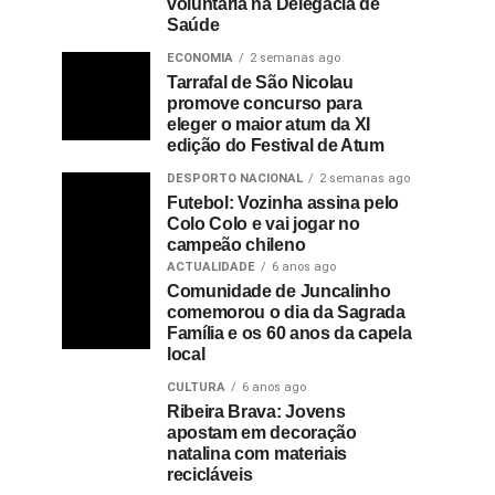
voluntária na Delegacia de
Saúde
ECONOMIA
2 semanas ago
Tarrafal de São Nicolau
promove concurso para
eleger o maior atum da XI
edição do Festival de Atum
DESPORTO NACIONAL
2 semanas ago
Futebol: Vozinha assina pelo
Colo Colo e vai jogar no
campeão chileno
ACTUALIDADE
6 anos ago
Comunidade de Juncalinho
comemorou o dia da Sagrada
Família e os 60 anos da capela
local
CULTURA
6 anos ago
Ribeira Brava: Jovens
apostam em decoração
natalina com materiais
recicláveis