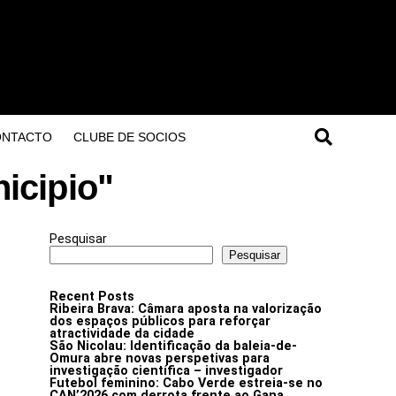
ONTACTO
CLUBE DE SOCIOS
icipio"
Pesquisar
Pesquisar
Recent Posts
Ribeira Brava: Câmara aposta na valorização
dos espaços públicos para reforçar
atractividade da cidade
São Nicolau: Identificação da baleia-de-
Omura abre novas perspetivas para
investigação científica – investigador
Futebol feminino: Cabo Verde estreia-se no
CAN’2026 com derrota frente ao Gana