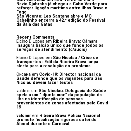
Navio Djabraba já chegou a Cabo Verde para
reforçar ligação marítima entre ilhas Brava e
Fogo
São Vicente: Leo Santana abre e MC
Cabelinho encerra a 42.ª edição do Festival
da Baía das Gatas
Recent Comments
Elcino D Lopes
em
Ribeira Brava: Câmara
inaugura balcão único que funde todos os
serviços de atendimento (c/áudio)
Elcino D Lopes
em
São Nicolau / Crise de
transportes : Edil da Ribeira Brava lança
alerta para a resolução do problema
Оксана
em
Covid-19: Director nacional da
Saúde defende que os viajantes para São
Nicolau devem fazer testes
valdmir
em
São Nicolau: Delegacia de Saúde
apela a um ” djunta mon” da população da
ilha na identificação de pessoas
provenientes de zonas afectadas pelo Covid-
19
valdmir
em
Ribeira Brava:Policia Nacional
promete fiscalização rigorosa da lei do
Álcool durante o Carnaval