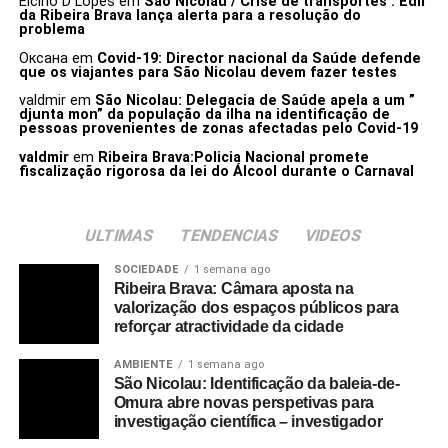
Elcino D Lopes
em
São Nicolau / Crise de transportes : Edil
da Ribeira Brava lança alerta para a resolução do
problema
Оксана
em
Covid-19: Director nacional da Saúde defende
que os viajantes para São Nicolau devem fazer testes
valdmir
em
São Nicolau: Delegacia de Saúde apela a um ”
djunta mon” da população da ilha na identificação de
pessoas provenientes de zonas afectadas pelo Covid-19
valdmir
em
Ribeira Brava:Policia Nacional promete
fiscalização rigorosa da lei do Álcool durante o Carnaval
ULTIMAS
TENDENCIAS
VIDEOS
SOCIEDADE
1 semana ago
Ribeira Brava: Câmara aposta na
valorização dos espaços públicos para
reforçar atractividade da cidade
AMBIENTE
1 semana ago
São Nicolau: Identificação da baleia-de-
Omura abre novas perspetivas para
investigação científica – investigador