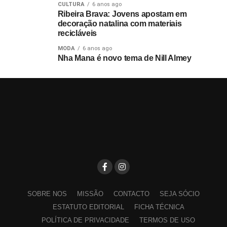
CULTURA
6 anos ago
Ribeira Brava: Jovens apostam em
decoração natalina com materiais
recicláveis
MODA
6 anos ago
Nha Mana é novo tema de Nill Almey
SOBRE NOS
MISSÃO
CONTACTO
SEJA SÓCIO
ESTATUTO EDITORIAL
FICHA TÉCNICA
POLÍTICA DE PRIVACIDADE
TERMOS DE USO