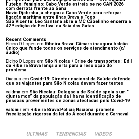
Futebol feminino: Cabo Verde estreia-se no CAN’2026
com derrota frente ao Gana
Navio Djabraba já chegou a Cabo Verde para reforçar
ligação marítima entre ilhas Brava e Fogo
São Vicente: Leo Santana abre e MC Cabelinho encerra a
42.ª edição do Festival da Baía das Gatas
Recent Comments
Elcino D Lopes
em
Ribeira Brava: Câmara inaugura balcão
único que funde todos os serviços de atendimento (c/
áudio)
Elcino D Lopes
em
São Nicolau / Crise de transportes : Edil
da Ribeira Brava lança alerta para a resolução do
problema
Оксана
em
Covid-19: Director nacional da Saúde defende
que os viajantes para São Nicolau devem fazer testes
valdmir
em
São Nicolau: Delegacia de Saúde apela a um ”
djunta mon” da população da ilha na identificação de
pessoas provenientes de zonas afectadas pelo Covid-19
valdmir
em
Ribeira Brava:Policia Nacional promete
fiscalização rigorosa da lei do Álcool durante o Carnaval
ULTIMAS
TENDENCIAS
VIDEOS