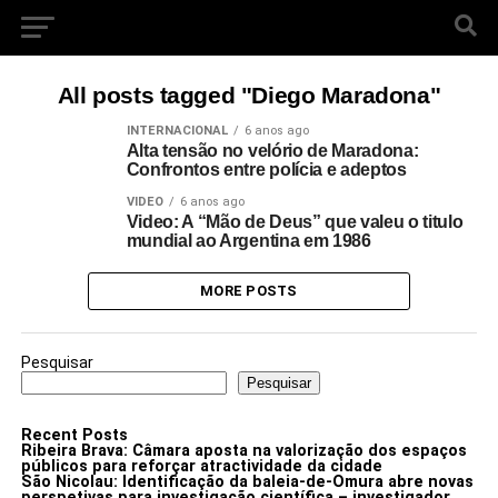
All posts tagged "Diego Maradona"
INTERNACIONAL
6 anos ago
Alta tensão no velório de Maradona:
Confrontos entre polícia e adeptos
VIDEO
6 anos ago
Video: A “Mão de Deus” que valeu o titulo
mundial ao Argentina em 1986
MORE POSTS
Pesquisar
Pesquisar
Recent Posts
Ribeira Brava: Câmara aposta na valorização dos espaços
públicos para reforçar atractividade da cidade
São Nicolau: Identificação da baleia-de-Omura abre novas
perspetivas para investigação científica – investigador