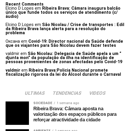
Recent Comments
Elcino D Lopes
em
Ribeira Brava: Câmara inaugura balcão
único que funde todos os serviços de atendimento (c/
áudio)
Elcino D Lopes
em
São Nicolau / Crise de transportes : Edil
da Ribeira Brava lança alerta para a resolução do
problema
Оксана
em
Covid-19: Director nacional da Saúde defende
que os viajantes para São Nicolau devem fazer testes
valdmir
em
São Nicolau: Delegacia de Saúde apela a um ”
djunta mon” da população da ilha na identificação de
pessoas provenientes de zonas afectadas pelo Covid-19
valdmir
em
Ribeira Brava:Policia Nacional promete
fiscalização rigorosa da lei do Álcool durante o Carnaval
ULTIMAS
TENDENCIAS
VIDEOS
SOCIEDADE
1 semana ago
Ribeira Brava: Câmara aposta na
valorização dos espaços públicos para
reforçar atractividade da cidade
AMBIENTE
1 semana ago