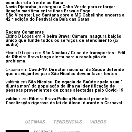
com derrota frente ao Gana
Navio Djabraba já chegou a Cabo Verde para reforçar
ligação marítima entre ilhas Brava e Fogo
São Vicente: Leo Santana abre e MC Cabelinho encerra a
42.ª edição do Festival da Baía das Gatas
Recent Comments
Elcino D Lopes
em
Ribeira Brava: Câmara inaugura balcão
único que funde todos os serviços de atendimento (c/
áudio)
Elcino D Lopes
em
São Nicolau / Crise de transportes : Edil
da Ribeira Brava lança alerta para a resolução do
problema
Оксана
em
Covid-19: Director nacional da Saúde defende
que os viajantes para São Nicolau devem fazer testes
valdmir
em
São Nicolau: Delegacia de Saúde apela a um ”
djunta mon” da população da ilha na identificação de
pessoas provenientes de zonas afectadas pelo Covid-19
valdmir
em
Ribeira Brava:Policia Nacional promete
fiscalização rigorosa da lei do Álcool durante o Carnaval
ULTIMAS
TENDENCIAS
VIDEOS
SOCIEDADE
1 semana ago