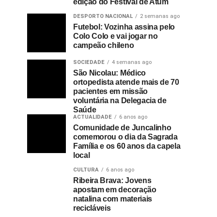
edição do Festival de Atum
DESPORTO NACIONAL
2 semanas ago
Futebol: Vozinha assina pelo
Colo Colo e vai jogar no
campeão chileno
SOCIEDADE
4 semanas ago
São Nicolau: Médico
ortopedista atende mais de 70
pacientes em missão
voluntária na Delegacia de
Saúde
ACTUALIDADE
6 anos ago
Comunidade de Juncalinho
comemorou o dia da Sagrada
Família e os 60 anos da capela
local
CULTURA
6 anos ago
Ribeira Brava: Jovens
apostam em decoração
natalina com materiais
recicláveis