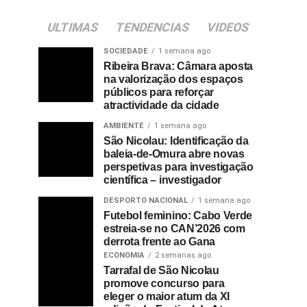
ULTIMAS
TENDENCIAS
VIDEOS
SOCIEDADE
1 semana ago
Ribeira Brava: Câmara aposta
na valorização dos espaços
públicos para reforçar
atractividade da cidade
AMBIENTE
1 semana ago
São Nicolau: Identificação da
baleia-de-Omura abre novas
perspetivas para investigação
científica – investigador
DESPORTO NACIONAL
1 semana ago
Futebol feminino: Cabo Verde
estreia-se no CAN’2026 com
derrota frente ao Gana
ECONOMIA
2 semanas ago
Tarrafal de São Nicolau
promove concurso para
eleger o maior atum da XI