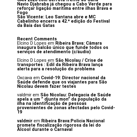
Navio Djabraba já chegou a Cabo Verde para
reforçar ligação marítima entre ilhas Brava e
Fogo
São Vicente: Leo Santana abre e MC
Cabelinho encerra a 42.ª edição do Festival
da Baía das Gatas
Recent Comments
Elcino D Lopes
em
Ribeira Brava: Câmara
inaugura balcão único que funde todos os
serviços de atendimento (c/áudio)
Elcino D Lopes
em
São Nicolau / Crise de
transportes : Edil da Ribeira Brava lança
alerta para a resolução do problema
Оксана
em
Covid-19: Director nacional da
Saúde defende que os viajantes para São
Nicolau devem fazer testes
valdmir
em
São Nicolau: Delegacia de Saúde
apela a um ” djunta mon” da população da
ilha na identificação de pessoas
provenientes de zonas afectadas pelo Covid-
19
valdmir
em
Ribeira Brava:Policia Nacional
promete fiscalização rigorosa da lei do
Álcool durante o Carnaval