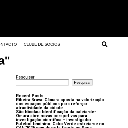
ONTACTO
CLUBE DE SOCIOS
a"
Pesquisar
Pesquisar
Recent Posts
Ribeira Brava: Câmara aposta na valorização
dos espaços públicos para reforçar
atractividade da cidade
São Nicolau: Identificação da baleia-de-
Omura abre novas perspetivas para
investigação científica – investigador
Futebol feminino: Cabo Verde estreia-se no
CAN’2026 com derrota frente ao Gana