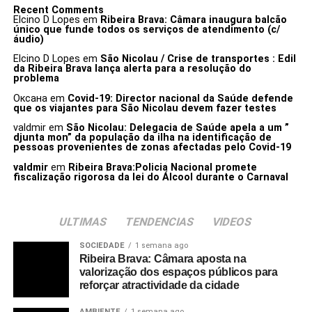
Recent Comments
Elcino D Lopes
em
Ribeira Brava: Câmara inaugura balcão
único que funde todos os serviços de atendimento (c/
áudio)
Elcino D Lopes
em
São Nicolau / Crise de transportes : Edil
da Ribeira Brava lança alerta para a resolução do
problema
Оксана
em
Covid-19: Director nacional da Saúde defende
que os viajantes para São Nicolau devem fazer testes
valdmir
em
São Nicolau: Delegacia de Saúde apela a um ”
djunta mon” da população da ilha na identificação de
pessoas provenientes de zonas afectadas pelo Covid-19
valdmir
em
Ribeira Brava:Policia Nacional promete
fiscalização rigorosa da lei do Álcool durante o Carnaval
ULTIMAS
TENDENCIAS
VIDEOS
SOCIEDADE
1 semana ago
Ribeira Brava: Câmara aposta na
valorização dos espaços públicos para
reforçar atractividade da cidade
AMBIENTE
1 semana ago