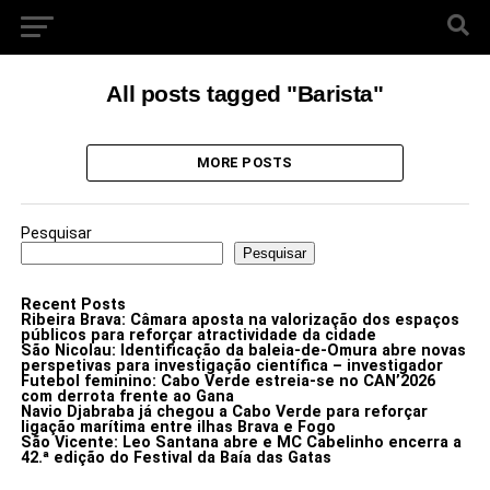
All posts tagged "Barista"
MORE POSTS
Pesquisar
Pesquisar
Recent Posts
Ribeira Brava: Câmara aposta na valorização dos espaços
públicos para reforçar atractividade da cidade
São Nicolau: Identificação da baleia-de-Omura abre novas
perspetivas para investigação científica – investigador
Futebol feminino: Cabo Verde estreia-se no CAN’2026
com derrota frente ao Gana
Navio Djabraba já chegou a Cabo Verde para reforçar
ligação marítima entre ilhas Brava e Fogo
São Vicente: Leo Santana abre e MC Cabelinho encerra a
42.ª edição do Festival da Baía das Gatas