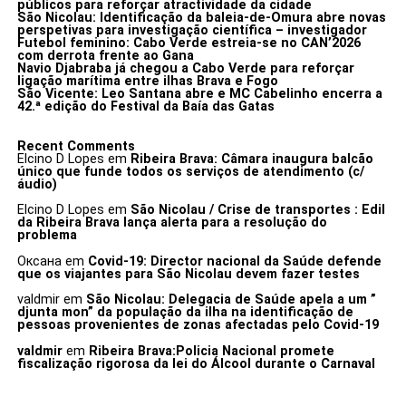
públicos para reforçar atractividade da cidade
São Nicolau: Identificação da baleia-de-Omura abre novas
perspetivas para investigação científica – investigador
Futebol feminino: Cabo Verde estreia-se no CAN’2026
com derrota frente ao Gana
Navio Djabraba já chegou a Cabo Verde para reforçar
ligação marítima entre ilhas Brava e Fogo
São Vicente: Leo Santana abre e MC Cabelinho encerra a
42.ª edição do Festival da Baía das Gatas
Recent Comments
Elcino D Lopes
em
Ribeira Brava: Câmara inaugura balcão
único que funde todos os serviços de atendimento (c/
áudio)
Elcino D Lopes
em
São Nicolau / Crise de transportes : Edil
da Ribeira Brava lança alerta para a resolução do
problema
Оксана
em
Covid-19: Director nacional da Saúde defende
que os viajantes para São Nicolau devem fazer testes
valdmir
em
São Nicolau: Delegacia de Saúde apela a um ”
djunta mon” da população da ilha na identificação de
pessoas provenientes de zonas afectadas pelo Covid-19
valdmir
em
Ribeira Brava:Policia Nacional promete
fiscalização rigorosa da lei do Álcool durante o Carnaval