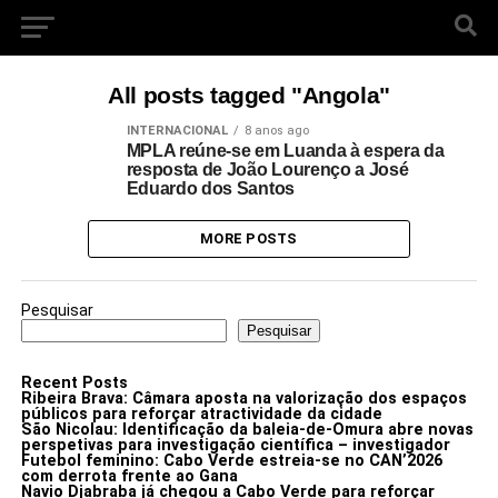
All posts tagged "Angola"
INTERNACIONAL
8 anos ago
MPLA reúne-se em Luanda à espera da
resposta de João Lourenço a José
Eduardo dos Santos
MORE POSTS
Pesquisar
Pesquisar
Recent Posts
Ribeira Brava: Câmara aposta na valorização dos espaços
públicos para reforçar atractividade da cidade
São Nicolau: Identificação da baleia-de-Omura abre novas
perspetivas para investigação científica – investigador
Futebol feminino: Cabo Verde estreia-se no CAN’2026
com derrota frente ao Gana
Navio Djabraba já chegou a Cabo Verde para reforçar