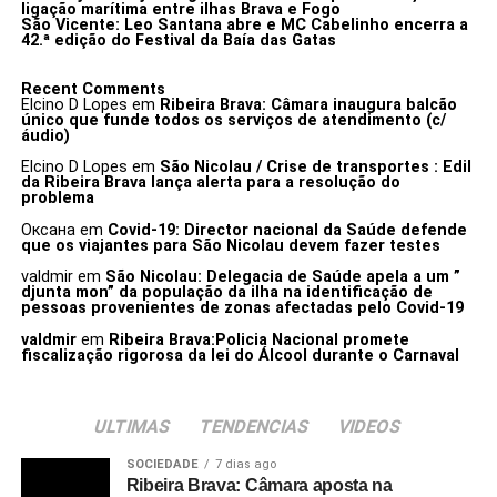
ligação marítima entre ilhas Brava e Fogo
São Vicente: Leo Santana abre e MC Cabelinho encerra a
42.ª edição do Festival da Baía das Gatas
Recent Comments
Elcino D Lopes
em
Ribeira Brava: Câmara inaugura balcão
único que funde todos os serviços de atendimento (c/
áudio)
Elcino D Lopes
em
São Nicolau / Crise de transportes : Edil
da Ribeira Brava lança alerta para a resolução do
problema
Оксана
em
Covid-19: Director nacional da Saúde defende
que os viajantes para São Nicolau devem fazer testes
valdmir
em
São Nicolau: Delegacia de Saúde apela a um ”
djunta mon” da população da ilha na identificação de
pessoas provenientes de zonas afectadas pelo Covid-19
valdmir
em
Ribeira Brava:Policia Nacional promete
fiscalização rigorosa da lei do Álcool durante o Carnaval
ULTIMAS
TENDENCIAS
VIDEOS
SOCIEDADE
7 dias ago
Ribeira Brava: Câmara aposta na