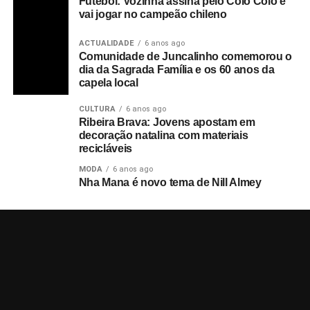
Futebol: Vozinha assina pelo Colo Colo e
vai jogar no campeão chileno
ACTUALIDADE
6 anos ago
Comunidade de Juncalinho comemorou o
dia da Sagrada Família e os 60 anos da
capela local
CULTURA
6 anos ago
Ribeira Brava: Jovens apostam em
decoração natalina com materiais
recicláveis
MODA
6 anos ago
Nha Mana é novo tema de Nill Almey