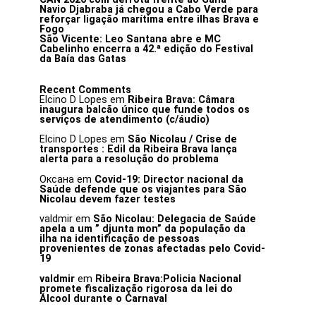
Navio Djabraba já chegou a Cabo Verde para
reforçar ligação marítima entre ilhas Brava e
Fogo
São Vicente: Leo Santana abre e MC
Cabelinho encerra a 42.ª edição do Festival
da Baía das Gatas
Recent Comments
Elcino D Lopes
em
Ribeira Brava: Câmara
inaugura balcão único que funde todos os
serviços de atendimento (c/áudio)
Elcino D Lopes
em
São Nicolau / Crise de
transportes : Edil da Ribeira Brava lança
alerta para a resolução do problema
Оксана
em
Covid-19: Director nacional da
Saúde defende que os viajantes para São
Nicolau devem fazer testes
valdmir
em
São Nicolau: Delegacia de Saúde
apela a um ” djunta mon” da população da
ilha na identificação de pessoas
provenientes de zonas afectadas pelo Covid-
19
valdmir
em
Ribeira Brava:Policia Nacional
promete fiscalização rigorosa da lei do
Álcool durante o Carnaval