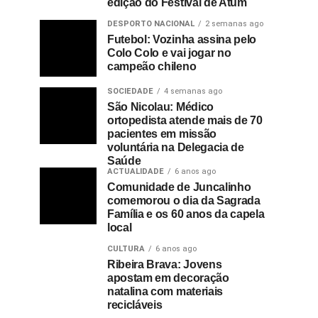
edição do Festival de Atum
DESPORTO NACIONAL
2 semanas ago
Futebol: Vozinha assina pelo
Colo Colo e vai jogar no
campeão chileno
SOCIEDADE
4 semanas ago
São Nicolau: Médico
ortopedista atende mais de 70
pacientes em missão
voluntária na Delegacia de
Saúde
ACTUALIDADE
6 anos ago
Comunidade de Juncalinho
comemorou o dia da Sagrada
Família e os 60 anos da capela
local
CULTURA
6 anos ago
Ribeira Brava: Jovens
apostam em decoração
natalina com materiais
recicláveis