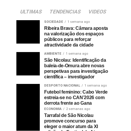
ULTIMAS
TENDENCIAS
VIDEOS
SOCIEDADE
1 semana ago
Ribeira Brava: Câmara aposta
na valorização dos espaços
públicos para reforçar
atractividade da cidade
AMBIENTE
1 semana ago
São Nicolau: Identificação da
baleia-de-Omura abre novas
perspetivas para investigação
científica – investigador
DESPORTO NACIONAL
1 semana ago
Futebol feminino: Cabo Verde
estreia-se no CAN’2026 com
derrota frente ao Gana
ECONOMIA
2 semanas ago
Tarrafal de São Nicolau
promove concurso para
eleger o maior atum da XI