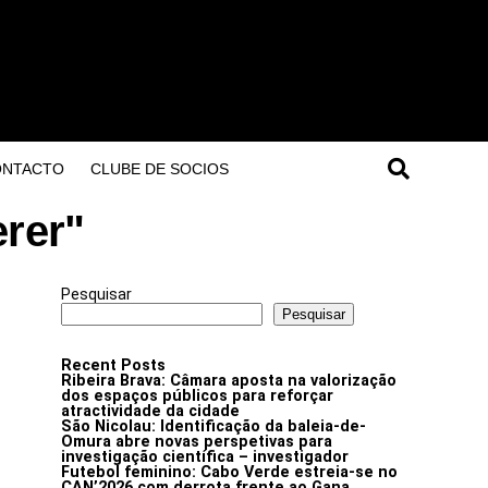
ONTACTO
CLUBE DE SOCIOS
erer"
Pesquisar
Pesquisar
Recent Posts
Ribeira Brava: Câmara aposta na valorização
dos espaços públicos para reforçar
atractividade da cidade
São Nicolau: Identificação da baleia-de-
Omura abre novas perspetivas para
investigação científica – investigador
Futebol feminino: Cabo Verde estreia-se no
CAN’2026 com derrota frente ao Gana